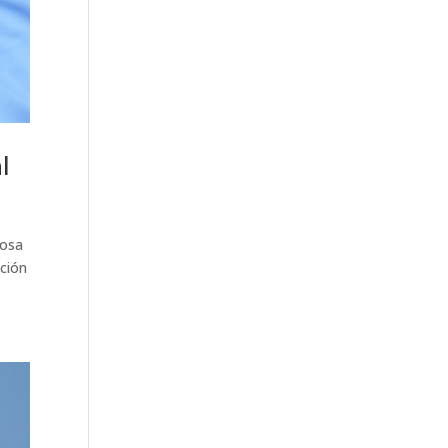
l
rosa
ción