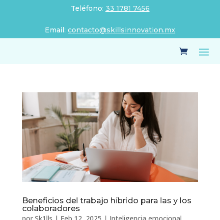
Teléfono:
33 1781 7456
Email:
contacto@skillsinnovation.mx
Beneficios del trabajo híbrido para las y los
colaboradores
por
Sk1lls
|
Feb 12, 2025
|
Inteligencia emocional
,