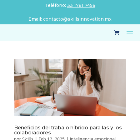
Teléfono:
33 1781 7456
Email:
contacto@skillsinnovation.mx
Beneficios del trabajo híbrido para las y los
colaboradores
por
Sk1lls
|
Feb 12, 2025
|
Inteligencia emocional
,