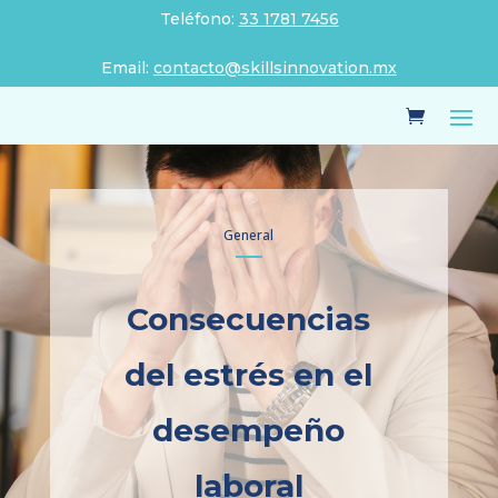
Teléfono:
33 1781 7456
Email:
contacto@skillsinnovation.mx
General
Consecuencias
del estrés en el
desempeño
laboral