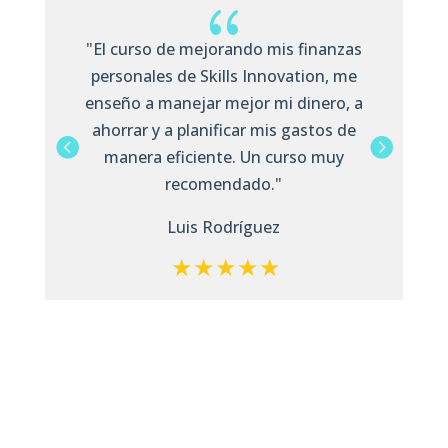
{
nzas
"Contratar la membresia de Skills
 me
Innovation fue una excelente inversión
o, a
para nuestra empresa. Mis colaboradores
 de
no solo mejoraron sus habilidades, sino
uy
que también nos entregan constancias
de habilidades DC3, con las que podemos
demostrar que capacitamos a nuestro
equipo."
Roberto Pérez.