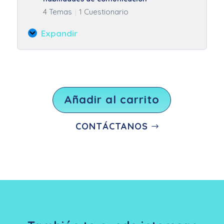
campo
4 Temas
1 Cuestionario
|
y
gestión
Expandir
de
Módulo
riesgos
5:
Actuación
en
emergencias
y
Añadir al carrito
habilidades
de
CONTÁCTANOS
comunicación