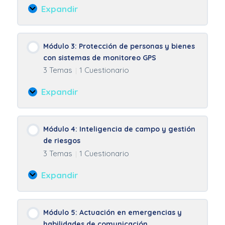
Expandir
y
Módulo
sistemas
2:
de
Operación
Módulo 3: Protección de personas y bienes
monitoreo
y
con sistemas de monitoreo GPS
GPS
uso
3 Temas
1 Cuestionario
|
de
sistemas
Expandir
de
Módulo
monitoreo
3:
GPS
Protección
Módulo 4: Inteligencia de campo y gestión
de
de riesgos
personas
3 Temas
1 Cuestionario
|
y
bienes
Expandir
con
Módulo
sistemas
4:
de
Inteligencia
Módulo 5: Actuación en emergencias y
monitoreo
de
habilidades de comunicación
GPS