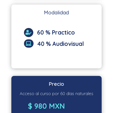
Modalidad
60 % Practico

40 % Audiovisual

Precio
Acceso al curso por 60 días naturales
$ 980 MXN