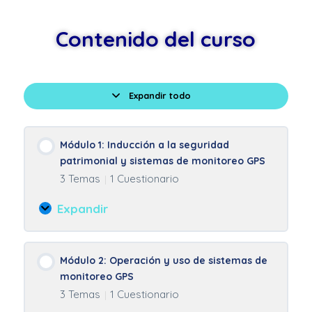
Contenido del curso
Expandir todo
Lecciones
Módulo 1: Inducción a la seguridad
patrimonial y sistemas de monitoreo GPS
3 Temas
1 Cuestionario
|
Expandir
Módulo
1:
Inducción
Módulo 2: Operación y uso de sistemas de
a
monitoreo GPS
la
3 Temas
1 Cuestionario
|
seguridad
patrimonial