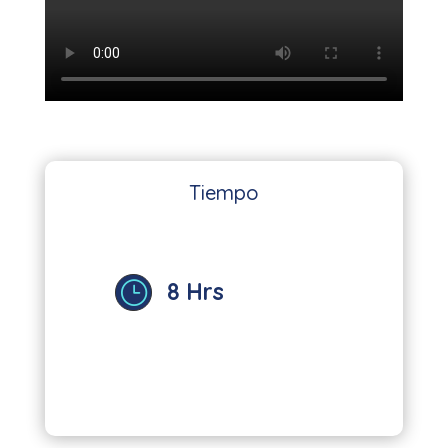
Tiempo
8 Hrs
}