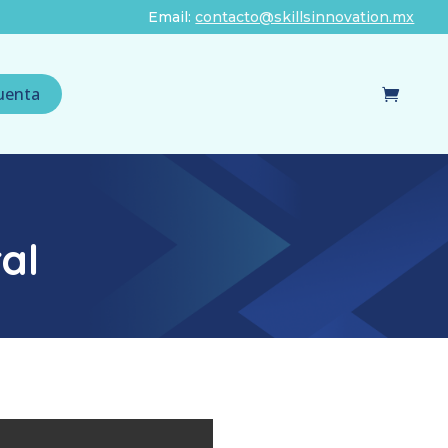
Email:
contacto@skillsinnovation.mx
uenta
al