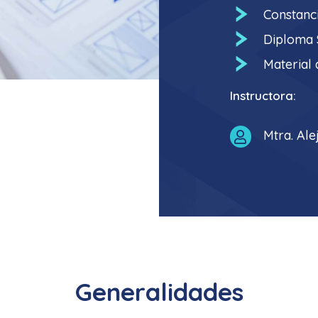
Constanci
Diploma S
Material 
Instructora:
Mtra. Al

Generalidades