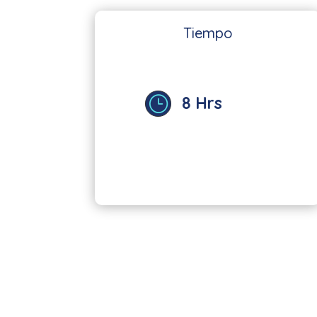
Tiempo
8 Hrs
}