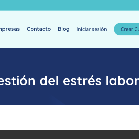
Iniciar sesión
Crear C
mpresas
Contacto
Blog
estión del estrés labor