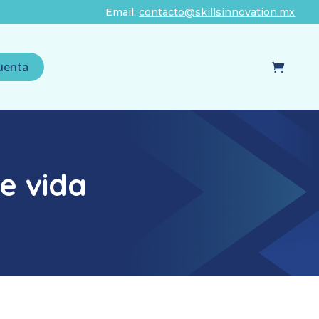
Email:
contacto@skillsinnovation.mx
uenta
re vida