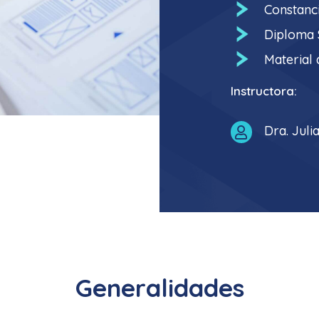
Constanci
Diploma S
Material 
Instructora:
Dra. Jul

Generalidades