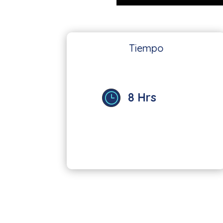
Tiempo
8 Hrs
}