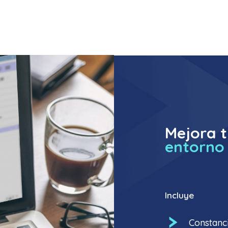
Mejora t
entorno
Incluye
Constanci