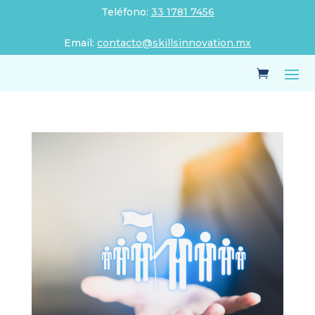
Teléfono:
33 1781 7456
Email:
contacto@skillsinnovation.mx