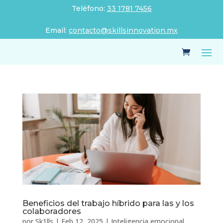
Teléfono:
33 1781 7456
Email:
contacto@skillsinnovation.mx
Beneficios del trabajo híbrido para las y los
colaboradores
por
Sk1lls
|
Feb 12, 2025
|
Inteligencia emocional
,