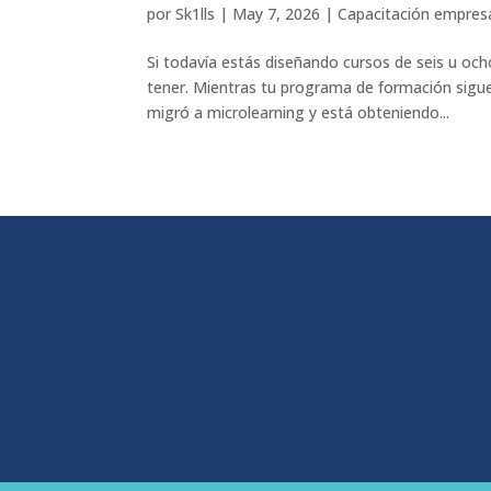
por
Sk1lls
|
May 7, 2026
|
Capacitación empresa
Si todavía estás diseñando cursos de seis u oc
tener. Mientras tu programa de formación sigu
migró a microlearning y está obteniendo...