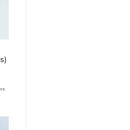
s)
ere.