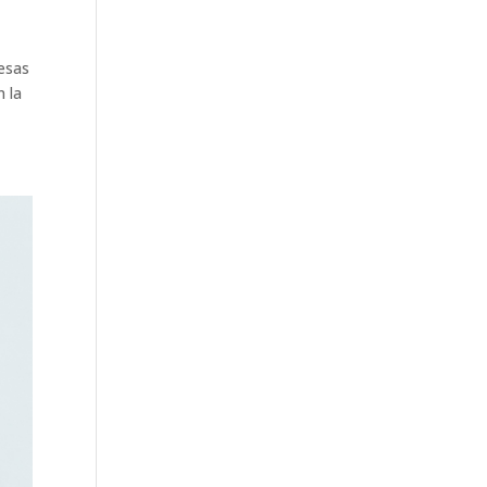
resas
n la