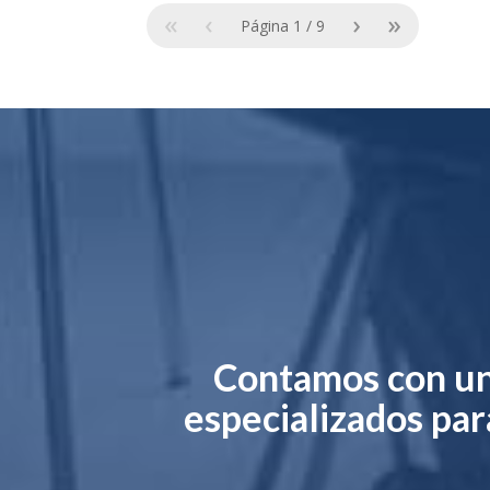
«
‹
›
»
Página
1
/
9
Contamos con un 
especializados para