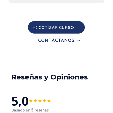
conflictos
5:
Aplicación
práctica
y
sostenibilidad
COTIZAR CURSO
del
manejo
CONTÁCTANOS
de
conflictos
Reseñas y Opiniones
5,0
★
★
★
★
★
Basado en
5
reseñas