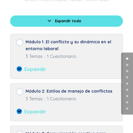
Expandir todo
Lecciones
Módulo 1: El conflicto y su dinámica en el
entorno laboral
3 Temas
1 Cuestionario
|
Expandir
Módulo
1:
El
Módulo 2: Estilos de manejo de conflictos
conflicto
3 Temas
1 Cuestionario
|
y
su
Expandir
dinámica
Módulo
en
2:
el
Estilos