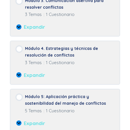
Módulo 3: Comunicación asertiva para
entorno
de
resolver conflictos
laboral
manejo
3 Temas
1 Cuestionario
|
de
conflictos
Expandir
Módulo
3:
Comunicación
Módulo 4. Estrategias y técnicas de
asertiva
resolución de conflictos
para
3 Temas
1 Cuestionario
|
resolver
conflictos
Expandir
Módulo
4.
Estrategias
Módulo 5: Aplicación práctica y
y
sostenibilidad del manejo de conflictos
técnicas
5 Temas
1 Cuestionario
|
de
resolución
Expandir
de
Módulo