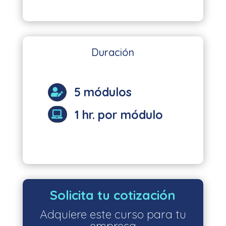
Duración
5 módulos

1 hr. por módulo

Solicita tu cotización
Adquiere este curso para tu
empresa