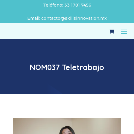
Teléfono:
33 1781 7456
Email:
contacto@skillsinnovation.mx
NOM037 Teletrabajo