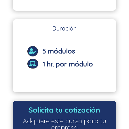
Duración
5 módulos

1 hr. por módulo

Solicita tu cotización
Adquiere este curso para tu
empresa