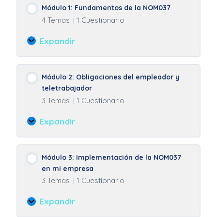
Módulo 1: Fundamentos de la NOM037
4 Temas
1 Cuestionario
|
Expandir
Módulo
1:
Fundamentos
Módulo 2: Obligaciones del empleador y
de
teletrabajador
la
3 Temas
1 Cuestionario
|
NOM037
Expandir
Módulo
2:
Obligaciones
Módulo 3: Implementación de la NOM037
del
en mi empresa
empleador
3 Temas
1 Cuestionario
|
y
teletrabajador
Expandir
Módulo