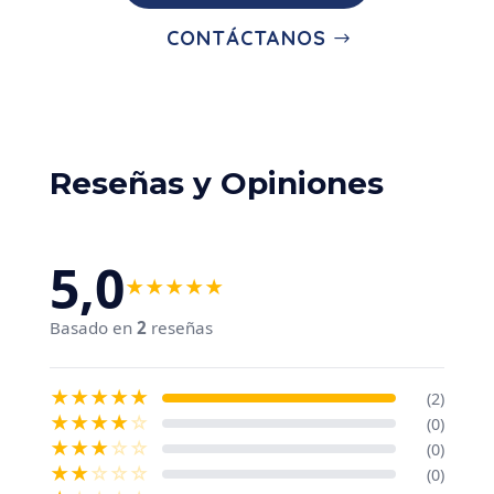
NOM037
CONTÁCTANOS
Reseñas y Opiniones
5,0
★
★
★
★
★
Basado en
2
reseñas
★
★
★
★
★
(2)
★
★
★
★
☆
(0)
★
★
★
☆
☆
(0)
★
★
☆
☆
☆
(0)