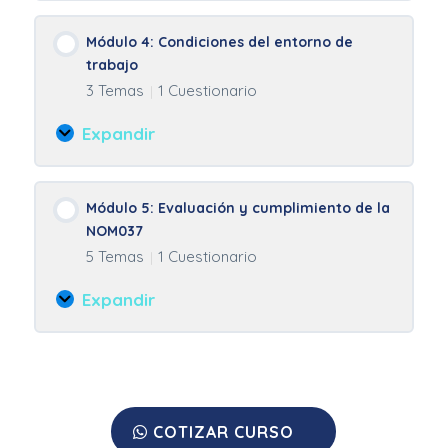
3:
Implementación
Módulo 4: Condiciones del entorno de
de
trabajo
la
3 Temas
1 Cuestionario
|
NOM037
en
Expandir
mi
Módulo
empresa
4:
Condiciones
Módulo 5: Evaluación y cumplimiento de la
del
NOM037
entorno
5 Temas
1 Cuestionario
|
de
trabajo
Expandir
Módulo
5:
Evaluación
y
cumplimiento
de
COTIZAR CURSO
la