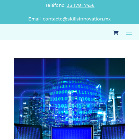
Teléfono:
33 1781 7456
Email:
contacto@skillsinnovation.mx